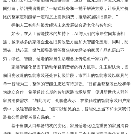
点，我们公司正不断加强供应链整合，通过一批先进的体验式展厅空
间打造，给消费者提供了一站式服务和一揽子解决方案，让极具性价
比的整家定制能够一定程度上提振消费，推动家居以旧换新。”
拥抱人工智能与银发经济未来发展贴合适老化与智能化
如今，在人工智能技术的加持下，AI与人们的家居空间紧密相
连，越来越多的家装企业在旧房改造方面加大智能化应用。同时，防
滑砖、助起器、燃气报警装置等聚焦银发经济的家居产品也层出不
穷，绿色、智能、适老的家居生活理念正传递至千家万户。
家装智能化是当下撬动年轻消费者的有力抓手。朱玉彬认为，当
前旧房改造的智能家装还处在初级阶段，市面上的智能家装以家具的
单一智能为主，整体的智能生态还有待加强。“目前圣都整装已经和华
为建立合作，希望通过长期的智能家装市场培育，促进新世代人群的
家居消费需求。”与此同时，孔鹏也表示，在接触过的智能家装用户案
例中，以轻智能化为主。“但可以预见的是，智能化是当下和未来我们
装修公司需要考量布局的。”
基于当前人口年龄结构的变化，家居适老化也是重要的家居消费