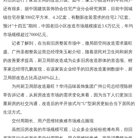
对旧房进行了家居空间的改造升级。如今，像王小姐这样的年轻用户
还有很多。据中国建筑装饰协会住宅产业分会研究测算，目前中国城
镇住宅存量390亿平方米、4.2亿套，有翻新改装需求的住宅2.7亿套。
预计“十四五”期间，中国老旧小区改造市场规模接近3.6万亿元，年均
市场规模超过7000亿元。
记者了解到，在当前旧房整装市场中，微局部空间改造需求最旺
盛。广州圣都整装运营总经理朱玉彬介绍，随着居民对卫生间和厨房
的改善要求提高，厨卫局部改造成为众多旧房改造群体的首选项。鲤
享家总经理孔鹏发现，在该家装企业经手的旧房改造案例数据中，厨
卫局部改造占比高达60%以上。
为何厨卫局部改造最旺？华浔品味装饰集团广州公司总经理陈耕
莘告诉记者，从厨房改造市场的需求变化来看，因为当下人们更加注
重厨房的社交沟通，改造后的半开放式与“U”型厨房更贴合当下居民的
生活方式。
交付周期长、用户思维转换难市场难点频现
虽然旧房改装的市场规模可观，让众多企业纷纷抢滩布局，但旧