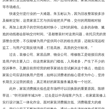
房家装行业也面临着交付周期长、用户思维转换难、家装消费频次低
等市场难点。
快速交付是行业的一大难题。朱玉彬认为，因为旧改整装较多涉
及橱柜定制，这类家居工艺与供应链把关严格，交付的周期相对较
长。再加上老房子的空间也相对狭小，过时的厨电、众多的杂物、尴
尬的动线都会影响交付时间。“圣都整装针对这类问题，依托贝壳的资
源整合优势，不仅能够为用户提供同小区的租住房源，还能实现远程
监工，与用户定期反馈沟通，打造高效、高质的交付标准。”
过去，装修公司、家居品牌、物业公司、维修散工是链接旧房改
造用户的主要入口，但这类家装的门槛低，入局者多，产生了不少的
投诉事件。孔鹏目前所经营的鲤享家就在尝试解决这个痛点，他提出
家装公司应该转换用户思维，始终以消费者的核心需求为中心，坚持
长期主义运营的观念，真正将好的家装服务遍及每一个社区。
此外，家装消费频次低也是市场呼吁以旧换新的重要原因。陈耕
莘说：“华浔深耕羊城26年，过去是以中高端客户为主，在家庭装修上
实行设计施工一体化作业。面对家装消费频次低、消费额度大的难