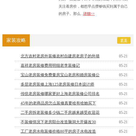
关注着房价，都想早点攒够钱买到属于自己
的房子。那么...
详细>>
家装攻略
更多
北方农村老房外装修农村自建房老房子的外墙
05-21
嘉祥老房装修费用明细老李装修记
05-21
宝山老房装修免费量房宝山老房和婚房装修公
05-21
多层老房装修上海125老房装修日本设计师
05-21
传统老房装修哪家更好上海老房装修公司排名
05-21
45年的老商品房怎么装修真要啥有啥她买下
05-21
二手房拆老装修多少钱二手房越来越受欢迎花
05-21
不装修情况下老房阳台改造脑洞大开爆改30
05-21
工厂老房水电装修价格80平的房子水电改造
05-21