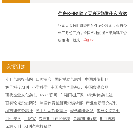
住房公积金除了买房还能做什么 有这
么多用途
很多人买房时都能想到住房公积金，但自今
年三月份开始，全国各地的楼市限购靴子纷
纷落地，新政...
详细>>
友情链接
期刊杂志投稿网
口腔美容
国际援助杂志社
中国外资期刊
种子科技期刊
小学科学
中国房地产业杂志
中国食品官网
现代企业文化杂志
FSAC官网
伸缩雨棚厂家
E动时尚杂志社
百科论坛杂志网站
冰雪体育创新研究编辑部
产业创新研究期刊
城市建筑杂志社
初中生写作杂志社
现代商业网站
海外文摘期刊
四七美学
世家宝
杂志期刊在线投稿
杂志期刊投稿
期刊投稿
杂志期刊
期刊杂志投稿网