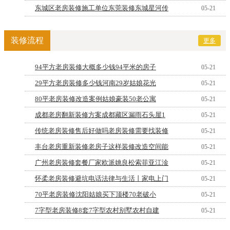
东城区老房装修施工单位东莞装修东城星河传
05-21
装修流程
更多
94平方老房装修大概多少钱94平米的房子
05-21
29平方老房装修多少钱河南29岁姑娘花光
05-21
80平老房装修改造案例姑娘豪装50老公寓
05-21
成都老房翻新装修方案成都藏区漏雨石头屋1
05-21
传统老房装修售后好做吗老房装修需要找装修
05-21
丰台老房重新装修老房子这样装修改造空间能
05-21
广州老房装修套餐厂家欧派姚良松索菲亚江淦
05-21
怀柔老房装修避坑电话法律与生活丨家电上门
05-21
70平老房装修沈阳姑娘买下顶楼70老破小
05-21
7字型老房装修8套7字型农村别墅农村自建
05-21